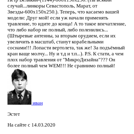
случай...линкоры Севастополь, Марат, от
Звезды-600х150х250.). Теперь, что касаемо вашей
модели: Друг мой! если уж начали применять
травление, то идите до конца! А то такое впечатление,
что либо набор не полный, либо поленились...
(Штыревые антенны, за вторым орудием, если их
увеличить в масштаб, станут корабельными
соснами!!! Лопасти вертолета, так же! За подъёмный
кран ваще молчу... Ну и т.д и т.п...). P.S. К стати, а чем
плох набор травления от "МикроДизайна"??? Он
более полный чем WEM!!! Не сравнимо полный!
иван
Эстет
На сайте с 14.03.2020