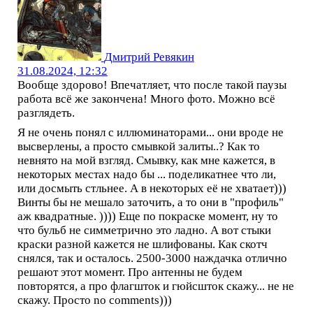
Дмитрий Ревякин
31.08.2024, 12:32
Вообще здорово! Впечатляет, что после такой паузы
работа всё же закончена! Много фото. Можно всё
разглядеть.
Я не очень понял с иллюминаторами... они вроде не
высверлены, а просто смывкой залиты..? Как то
невнято на мой взгляд. Смывку, как мне кажется, в
некоторых местах надо бы ... поделикатнее что ли,
или досмыть стльнее. А в некоторых её не хватает)))
Винты бы не мешало заточить, а то они в "профиль"
аж квадратные. )))) Еще по покраске момент, ну то
что бульб не симметрично это ладно. А вот стыки
краски разной кажется не шлифованы. Как скотч
снялся, так и осталось. 2500-3000 наждачка отлично
решают этот момент. Про антенны не будем
повторятся, а про флагшток и гюйсшток скажу... не не
скажу. Просто no comments)))