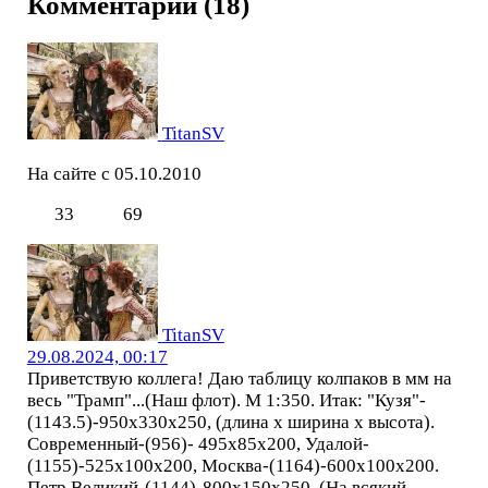
Комментарии (18)
TitanSV
На сайте с 05.10.2010
33
69
TitanSV
29.08.2024, 00:17
Приветствую коллега! Даю таблицу колпаков в мм на
весь "Трамп"...(Наш флот). М 1:350. Итак: "Кузя"-
(1143.5)-950х330х250, (длина х ширина х высота).
Современный-(956)- 495х85х200, Удалой-
(1155)-525х100х200, Москва-(1164)-600х100х200.
Петр Великий-(1144)-800х150х250. (На всякий