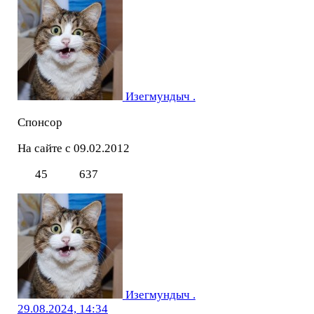
Изегмундыч .
Спонсор
На сайте с 09.02.2012
45
637
Изегмундыч .
29.08.2024, 14:34