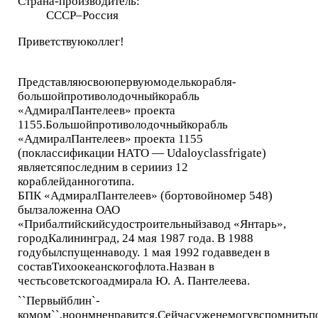
Страна-производитель:
СССР–Россия
Приветствуюколлег!
Представляюсвоюпервуюмоделькорабля-
большойпротиволодочныйкорабль
«АдмиралПантелеев» проекта
1155.Большойпротиволодочныйкорабль
«АдмиралПантелеев» проекта 1155
(поклассификации НАТО — Udaloyclassfrigate)
являетсяпоследним в сериииз 12
кораблейданноготипа.
БПК «АдмиралПантелеев» (бортовойномер 548)
былзаложенна ОАО
«Прибалтийскийсудостроительныйзавод «Янтарь»,
городКалининград, 24 мая 1987 года. В 1988
годубылспущеннаводу. 1 мая 1992 годавведен в
составТихоокеанскогофлота.Назван в
честьсоветскогоадмирала Ю. А. Пантелеева.
``Первыйблин`-
комом``,ноонмненравится.Сейчасуженемогувспомнитьп