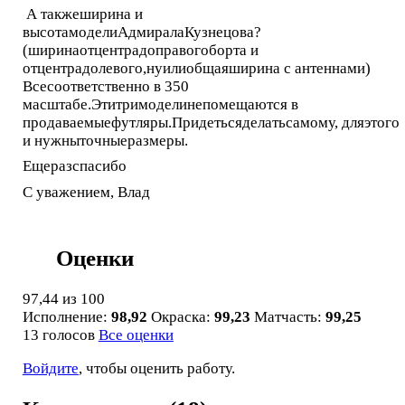
А такжеширина и
высотамоделиАдмиралаКузнецова?
(ширинаотцентрадоправогоборта и
отцентрадолевого,нуилиобщаяширина с антеннами)
Всесоответственно в 350
масштабе.Этитримоделинепомещаются в
продаваемыефутляры.Придетьсяделатьсамому, дляэтого
и нужныточныеразмеры.
Ещеразспасибо
С уважением, Влад
Оценки
97,44
из 100
Исполнение:
98,92
Окраска:
99,23
Матчасть:
99,25
13 голосов
Все оценки
Войдите
, чтобы оценить работу.