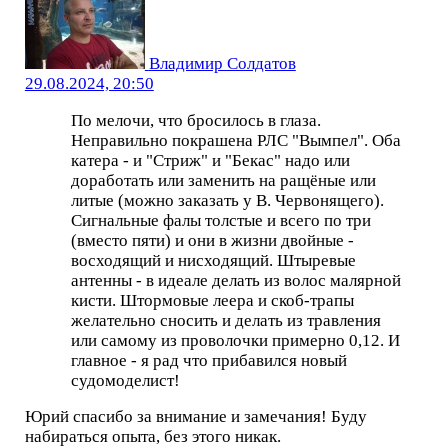
Владимир Солдатов
29.08.2024, 20:50
По мелочи, что бросилось в глаза.
Неправильно покрашена РЛС "Вымпел". Оба
катера - и "Стриж" и "Бекас" надо или
доработать или заменить на ращёные или
литые (можно заказать у В. Червонящего).
Сигнальные фалы толстые и всего по три
(вместо пяти) и они в жизни двойные -
восходящий и нисходящий. Штыревые
антенны - в идеале делать из волос малярной
кисти. Штормовые леера и скоб-трапы
желательно сносить и делать из травления
или самому из проволочки примерно 0,12. И
главное - я рад что прибавился новый
судомоделист!
Юрий спасибо за внимание и замечания! Буду
набираться опыта, без этого никак.