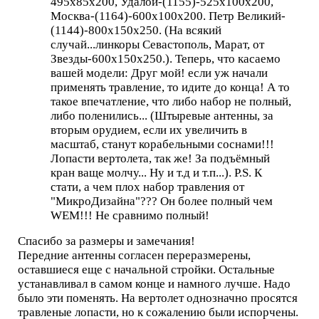
495х85х200, Удалой-(1155)-525х100х200,
Москва-(1164)-600х100х200. Петр Великий-
(1144)-800х150х250. (На всякий
случай...линкоры Севастополь, Марат, от
Звезды-600х150х250.). Теперь, что касаемо
вашей модели: Друг мой! если уж начали
применять травление, то идите до конца! А то
такое впечатление, что либо набор не полный,
либо поленились... (Штыревые антенны, за
вторым орудием, если их увеличить в
масштаб, станут корабельными соснами!!!
Лопасти вертолета, так же! За подъёмный
кран ваще молчу... Ну и т.д и т.п...). P.S. К
стати, а чем плох набор травления от
"МикроДизайна"??? Он более полный чем
WEM!!! Не сравнимо полный!
Спасибо за размеры и замечания!
Передние антенны согласен переразмерены,
оставшиеся еще с начальной стройки. Остальные
устанавливал в самом конце и намного лучше. Надо
было эти поменять. На вертолет однозначно просятся
травленые лопасти, но к сожалению были испорчены.