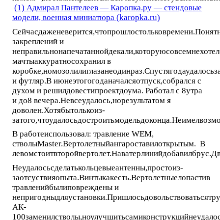
(1) Адмирал Пантелеев — Каропка.ру — стендовые
модели, военная миниатюра (karopka.ru)
Сейчасдаженеверится,чтопрошлостольковремени.Понятн
закреплений и
неправильнонапечатаннойдекали,которуюсовсемнехотел
мачтыаккуратносохранил в
коробке,номозолилиглазанеодинраз.Спустягодаудалось
и футляр.В июнеэтогогоданачалсяотпуск,собрался с
духом и решилдовестипроектдоума. Работал с 8утра
и до8 вечера.Невсеудалось,норезультатом я
доволен.Хотябытолькоиз-
затого,чтоудалосьдостроитьмодельдоконца.Неимелвоз
В работеиспользовал: травление WEM,
стволыМaster.Вертолетныйангароставилоткрытым. В
левомстоитвторойвертолет.Наватерлинийдобавилбрус.Д
Неудалосьсделатькольцевыеантенны,простоиз-
заотсуствияопыта.Винтыкакесть.Вертолетныелопастив
травленийбылиповреждены и
непригодныдляустановки.Пришлосьдовольствоватьсятру
АК-
100заменилстволы,ноулучшитьсамиконструкцийнеудалос