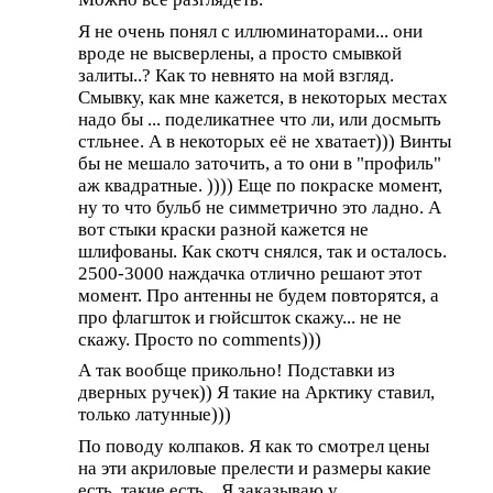
Я не очень понял с иллюминаторами... они
вроде не высверлены, а просто смывкой
залиты..? Как то невнято на мой взгляд.
Смывку, как мне кажется, в некоторых местах
надо бы ... поделикатнее что ли, или досмыть
стльнее. А в некоторых её не хватает))) Винты
бы не мешало заточить, а то они в "профиль"
аж квадратные. )))) Еще по покраске момент,
ну то что бульб не симметрично это ладно. А
вот стыки краски разной кажется не
шлифованы. Как скотч снялся, так и осталось.
2500-3000 наждачка отлично решают этот
момент. Про антенны не будем повторятся, а
про флагшток и гюйсшток скажу... не не
скажу. Просто no comments)))
А так вообще прикольно! Подставки из
дверных ручек)) Я такие на Арктику ставил,
только латунные)))
По поводу колпаков. Я как то смотрел цены
на эти акриловые прелести и размеры какие
есть, такие есть... Я заказываю у