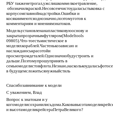
РБУ такженетрогал,ужслишкоммелкоетравление,
обозначилкраской.Несовсемчистоудаласьстыковка с
корпусомглавнойнадстройки.Ошибки и
косякиимеютсяоднозначно,поэтомуготов к
комментариям и мнениямзнатоков.
Модельустановленанапластиковуюоснову и
закрытапрозрачнымфутляром(Modeltools
09805).Что-тоестьмистическое в
моделяхкораблей.Частенькозависаю и
наслаждаюськрасотойи
просмотромдеталей.Однозначнобудустроить и
дальше.Поэтомупрошупринять в
семьюмоделистовфлота.Незнаю,насколькоудаласьфотос
в будущемсложитьсянужныйстиль
Спасибозавнимание к модели
С уважением, Влад
Вопрос к знатокам и у
когомоделисохранилисьдома.Каковавысотамоделикрейс
и высотамоделикрейсераПетраВеликого?