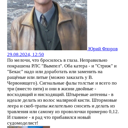
Юрий Флоров
29.08.2024, 12:50
По мелочи, что бросилось в глаза. Неправильно
покрашена РЛС "Вымпел". Оба катера - и "Стриж" и
"Бекас" надо или доработать или заменить на
ращёные или литые (можно заказать у В.
Червонящего). Сигнальные фалы толстые и всего по
три (вместо пяти) и они в жизни двойные -
восходящий и нисходящий. Штыревые антенны - в
идеале делать из волос малярной кисти. Штормовые
леера и скоб-трапы желательно сносить и делать из
травления или самому из проволочки примерно 0,12.
И главное - я рад что прибавился новый
судомоделист!