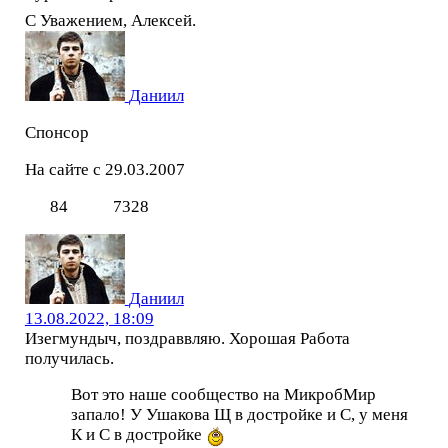
С Уважением, Алексей.
Даниил
Спонсор
На сайте с 29.03.2007
84
7328
Даниил
13.08.2022, 18:09
Изегмундыч, поздраввляю. Хорошая Работа
получилась.
Вот это наше сообщество на МикробМир
запало! У Ушакова Щ в достройке и С, у меня
К и С в достройке