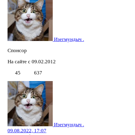
Изегмундыч .
Спонсор
На сайте с 09.02.2012
45
637
Изегмундыч .
09.08.2022, 17:07