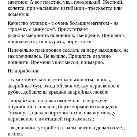
зачетное. А вот пластик, увы, плохонький. Жесткий,
колется, при малейшем изгибании - трескается или
ломается.
Качество отливок - с очень большим натягом - на
"троечку с минусом". Присутствует
разноразмерность половинок, смещение. Пришлось
пошпакевать, пошкурить, поругаться.
Изначально планировал сделать за пару выходных, не
заморачиваясь. Не вышло. Пришлось изрядно
попилить. Времени ушел месяц, примерно.
Из доработок:
- самостоятельно изготовлены кнехты, шпиль,
аварийные буи, входной люк между перископов в
рубке, добавлены крышки аварийных люков;
- доработана носовая оконечность передней
орудийной площадки, борта кормовой площадки
"откинул", сделал бортовые огни, планку между
перископов с имитацией гирокомпаса;
- выдвижные устройства, валы винтов сделал из мед.
иголок