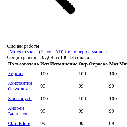
Оценки работы
«Miles in via ... (1 cent. AD) Легионер на марше»
Общий рейтинг: 97,64 из 100
13 голосов
Пользователь
Исп.
Исполнение
Окр.
Окраска
Мат.
Ма
Кирилл
100
100
100
Константин
99
99
99
Ольхович
Samsamych
100
100
100
Андрей
99
99
99
Васильев
C96_Eddie
99
99
99