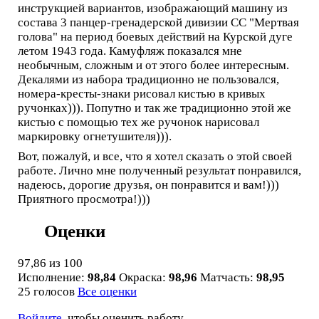
инструкцией вариантов, изображающий машину из
состава 3 панцер-гренадерской дивизии СС "Мертвая
голова" на период боевых действий на Курской дуге
летом 1943 года. Камуфляж показался мне
необычным, сложным и от этого более интересным.
Декалями из набора традиционно не пользовался,
номера-кресты-знаки рисовал кистью в кривых
ручонках))). Попутно и так же традиционно этой же
кистью с помощью тех же ручонок нарисовал
маркировку огнетушителя))).
Вот, пожалуй, и все, что я хотел сказать о этой своей
работе. Лично мне полученный результат понравился,
надеюсь, дорогие друзья, он понравится и вам!)))
Приятного просмотра!)))
Оценки
97,86
из 100
Исполнение:
98,84
Окраска:
98,96
Матчасть:
98,95
25 голосов
Все оценки
Войдите
, чтобы оценить работу.