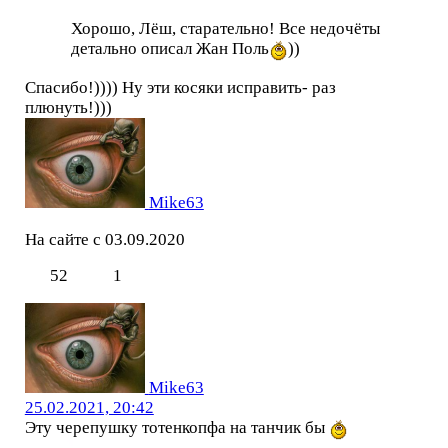
Хорошо, Лёш, старательно! Все недочёты
детально описал Жан Поль
))
Спасибо!)))) Ну эти косяки исправить- раз
плюнуть!)))
Mike63
На сайте с 03.09.2020
52
1
Mike63
25.02.2021, 20:42
Эту черепушку тотенкопфа на танчик бы