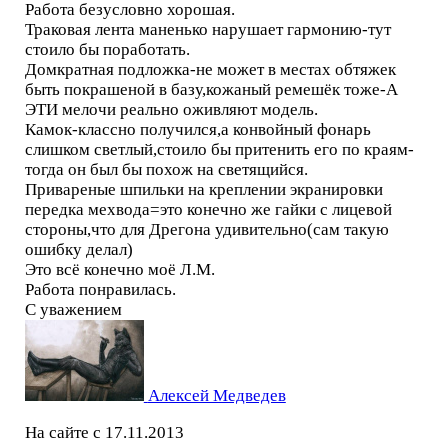
Работа безусловно хорошая.
Траковая лента маненько нарушает гармонию-тут
стоило бы поработать.
Домкратная подложка-не может в местах обтяжек
быть покрашеной в базу,кожаный ремешёк тоже-А
ЭТИ мелочи реально оживляют модель.
Камок-классно получился,а конвойный фонарь
слишком светлый,стоило бы притенить его по краям-
тогда он был бы похож на светящийся.
Привареные шпильки на креплении экранировки
передка мехвода=это конечно же гайки с лицевой
стороны,что для Дрегона удивительно(сам такую
ошибку делал)
Это всё конечно моё Л.М.
Работа понравилась.
С уважением
Алексей Медведев
На сайте с 17.11.2013