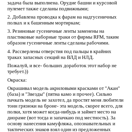
задача была выполнена. Орудие башни и курсовой
пулемет также сделаны подвижными;
2. Добавлена проводка к фарам на надгусеничных
полках и к башенным мортиркам;
3. Резиновые гусеничные ленты заменены на
пластиковые наборные траки от фирмы RFM, таким
образом гусеничные ленты сделаны рабочими.
4. Рассверлены отверстия под пальцы в крайних
траках запасных секций на ВЛД и НЛД.
Пожалуй, и все- больших доработок этот набор не
требует.))
Окраска:
Окрашивал модель акриловыми красками от "Акан"
(база) и "Звезды" (пятна камо и прочее). Сильно
пачкать модель не захотел, да простят меня любители
тонн грязюки на броне- эта модель, скорее всего, для
полки, хотя может когда-нибудь и займет место на
диораме (вот тогда и запачкаю под местность). За
основу нанесения камуфляжа, опознавательных и
тактических знаков взял один из предложенных