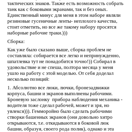
тактических знаков. Также есть возможность собрать
танк как с боковыми экранами, так и без оных.
Единственный минус для меня в этом наборе являли
резиновые гусеничные ленты- неплохого качества,
стоит отметить, но все же такому набору просятся
наборные рабочие траки.)))
Сборка:
Как уже было сказано выше, сборка проблем не
составляла: собирается все легко и непринужденно,
шпатлевка тут не понадобится точно!)) Собирал в
удовольствие и не спеша, полтора месяца у меня
ушло на работу с этой моделью. От себя доделал
несколько позиций:
1. Абсолютно все люки, лючки, бронезадвижки
корпуса, башни и экранов выполнены рабочими.
Броневую заслонку прибора наблюдения механика -
водителя тоже сделал рабочей, может и зря, но
увлекся))). Гемморойно было сделать рабочими
створки башенных экранов (они довольно хитро
открываются, т.е. откидываются в боковой люк
башни, образуя, своего рода полик), однако и эта