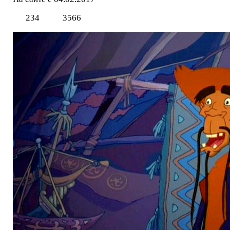
234
3566