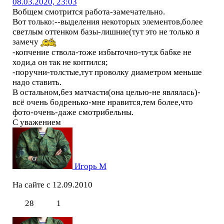
08.03.2020, 23:03
Вобщем смотрится работа-замечательно.
Вот только:--выделения некоторых элементов,более
светлым оттенком базы-лишние(тут это не только я
замечу
-копчение ствола-тоже избыточно-тут,к бабке не
ходи,а он так не коптился;
-поручни-толстые,тут проволку диаметром меньше
надо ставить.
В остальном,без матчасти(она целью-не являлась)-
всё очень бодренько-мне нравится,тем более,что
фото-очень-даже смотрибельны.
С уважением
Игорь М
На сайте с 12.09.2010
28
1