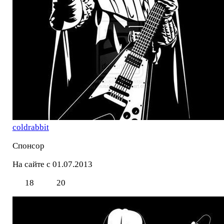
coldrabbit
Спонсор
На сайте с 01.07.2013
18
20