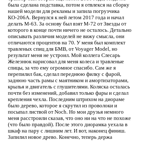
была сделана подставка, потом я отвлекся на сборку
нашей модели для рекламы и запила погрузчика
КО-206А. Вернулся к ней летом 2017 года и начал
делать М-63. За основу был взят М-72 от Звезды от
которого в конце почти ничего не осталось. Детально
описывать различия моделей не вижу смысла, они
отличаются процентов на 70. У меня был комплект
травленых спиц для БМВ, от Voyager Model, но
результат меня не устроил. Мой коллега Слесарь
Железнюк нарисовал для меня колеса и травленые
спицы, за что ему огромное спасибо. Сам же я
перепилил бак, сделал переднюю филку с фарой,
заднюю часть рамы с маятником и амортизаторами,
крылья и двигатель с глушителями. Коляска осталась
почти без изменений, добавил только фары и сделал
крепления чехла. Последним штрихом на диораме
было дерево, которое я скрутил из проволоки и
посыпал листвой от Noch. Но мои друзья немного
меня расстроили сказав, что оно ни на что не похоже
(что было правдой). После этого диорамка уехала в
шкаф на пару с лишним лет. И вот, наконец финиш.
Запилил новое древо. Конечно, теперь держа