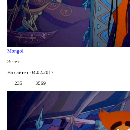
Mоngol
Эстет
На сайте с 04.02.2017
235
3569