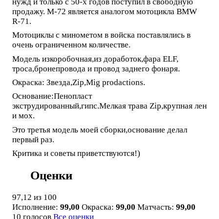
нужд и только с 50-х годов поступил в свободную
продажу. М-72 является аналогом мотоцикла BMW
R-71.
Мотоциклы с минометом в войска поставлялись в
очень ограниченном количестве.
Модель изкоробочная,из доработок,фара ELF,
троса,бронепровода и провод заднего фонаря.
Окраска: Звезда,Zip,Mig prodactions.
Основание:Пенопласт
экструдированный,гипс.Мелкая трава Zip,крупная лен
и мох.
Это третья модель моей сборки,основание делал
первый раз.
Критика и советы приветствуются!)
Оценки
97,12
из 100
Исполнение:
99,00
Окраска:
99,00
Матчасть:
99,00
10 голосов
Все оценки