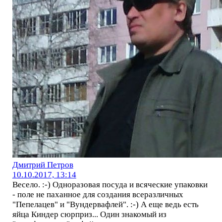
Дмитрий Петров
10.10.2017, 13:14
Весело. :-) Одноразовая посуда и всяческие упаковки
- поле не паханное для создания всеразличных
"Пепелацев" и "Вундервафлей". :-) А еще ведь есть
яйца Киндер сюрприз... Один знакомый из