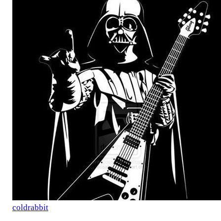
coldrabbit