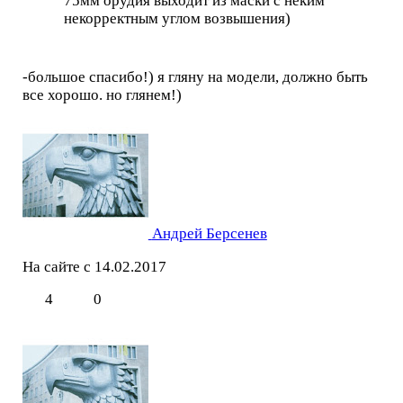
75мм орудия выходит из маски с неким
некорректным углом возвышения)
-большое спасибо!) я гляну на модели, должно быть
все хорошо. но глянем!)
Андрей Берсенев
На сайте с 14.02.2017
4
0