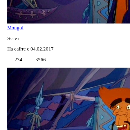
Mоngol
Эстет
На сайте с 04.02.2017
234
3566