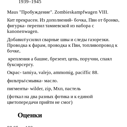
1939–1945
Maus "Пробуждение". Zombieskampfwagen VIII.
Кит прекрасен. Из дополнений- бочка, Пвн от бронко,
фигурка- перепил тамиевской из набора с
kanonenwagen.
Добавил\усилил сварные швы и следы газорезки.
Проводка к фарам, проводка к Пвн, топливопровод к
бочке,
крепления а башне, брезент, цепь, поручни, спаял
буксирсергу.
Окрас- tamiya, valejo, ammomig, paciffic 88.
фильтры\смывка- масло.
пигменты- wilder, zip, Мхп, пастель
(фоткал на два разных фотика и к единой
цветопередачи прийти не смог)
Оценки