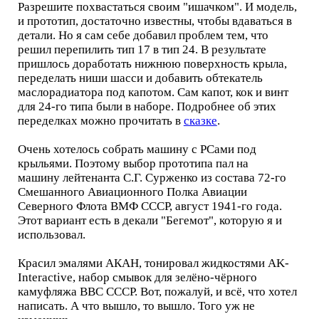
Разрешите похвастаться своим "ишачком". И модель,
и прототип, достаточно известны, чтобы вдаваться в
детали. Но я сам себе добавил проблем тем, что
решил перепилить тип 17 в тип 24. В результате
пришлось доработать нижнюю поверхность крыла,
переделать ниши шасси и добавить обтекатель
маслорадиатора под капотом. Сам капот, кок и винт
для 24-го типа были в наборе. Подробнее об этих
переделках можно прочитать в
сказке
.
Очень хотелось собрать машину с РСами под
крыльями. Поэтому выбор прототипа пал на
машину лейтенанта С.Г. Сурженко из состава 72-го
Смешанного Авиационного Полка Авиации
Северного Флота ВМФ СССР, август 1941-го года.
Этот вариант есть в декали "Бегемот", которую я и
использовал.
Красил эмалями АКАН, тонировал жидкостями AK-
Interactive, набор смывок для зелёно-чёрного
камуфляжа ВВС СССР. Вот, пожалуй, и всё, что хотел
написать. А что вышло, то вышло. Того уж не