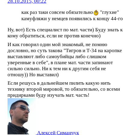
28.10.2015, 00:22
как раз таки совсем обязательно
"глухие"
камуфляжи у немцев появились к концу 44-го
Ну, вот) Есть специалист по мат. части) Буду знать к
кому обратиться, если не против конечно)
И как говорил один мой знакомый, не помню
дословно, но суть такова "Тигров и Т-34 на каропке
выставляют либо самоубийцы либо слишком
уверенные в себе", в плане мат. части запинают
сильно сильно. Ни к тем ни к другим себя не
отношу)) Но выставил)
Если решусь в дальнейшем пилить какую нить
технику второй мировой, то обязательно, со всеми
придирками буду изучать мат. часть!
Алексей Симанчук