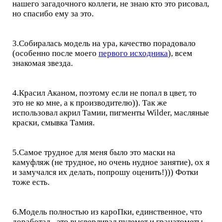
нашего загадочного коллеги, не знаю кто это рисовал,
но спасибо ему за это.
3.Собиралась модель на ура, качество порадовало
(особенно после моего
первого исходника
), всем
знакомая звезда.
4.Красил Аканом, поэтому если не попал в цвет, то
это не ко мне, а к производителю)). Так же
использовал акрил Тамии, пигменты Wilder, масляные
краски, смывка Тамия.
5.Самое трудное для меня было это маски на
камуфляж (не трудное, но очень нудное занятие), ох я
и замучался их делать, попрошу оценить!))) Фотки
тоже есть.
6.Модель полностью из кароПки, единственное, что
доработал - это высверливал пулемет и гранатометы