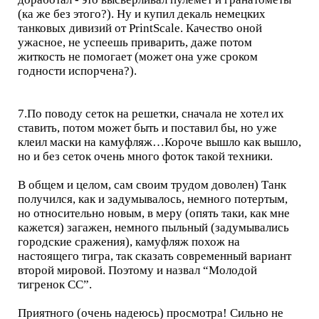
(ка же без этого?). Ну и купил декаль немецких
танковых дивизий от PrintScale. Качество оной
ужасное, не успеешь приварить, даже потом
житкость не помогает (может она уже сроком
годности испорчена?).
7.По поводу сеток на решетки, сначала не хотел их
ставить, потом может быть и поставил бы, но уже
клеил маски на камуфляж…Короче вышло как вышло,
но и без сеток очень много фоток такой техники.
В общем и целом, сам своим трудом доволен) Танк
получился, как и задумывалось, немного потертым,
но относительно новым, в меру (опять таки, как мне
кажется) загажен, немного пыльный (задумывались
городские сражения), камуфляж похож на
настоящего тигра, так сказать современный вариант
второй мировой. Поэтому и назвал “Молодой
тигренок СС”.
Приятного (очень надеюсь) просмотра! Сильно не