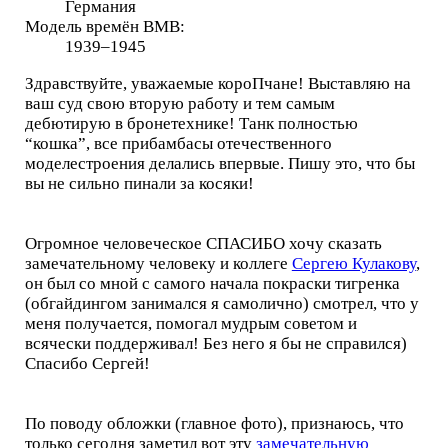
Германия
Модель времён ВМВ:
1939–1945
Здравствуйте, уважаемые короПчане! Выставляю на
ваш суд свою вторую работу и тем самым
дебютирую в бронетехнике! Танк полностью
“кошка”, все прибамбасы отечественного
моделестроения делались впервые. Пишу это, что бы
вы не сильно пинали за косяки!
Огромное человеческое СПАСИБО хочу сказать
замечательному человеку и коллеге
Сергею Кулакову
,
он был со мной с самого начала покраски тигренка
(обгайдингом занимался я самолично) смотрел, что у
меня получается, помогал мудрым советом и
всячески поддерживал! Без него я бы не справился)
Спасибо Сергей!
По поводу обложки (главное фото), признаюсь, что
только сегодня заметил вот эту
замечательную