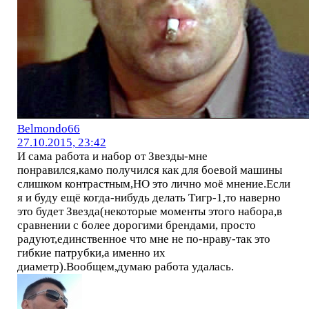
Belmondo66
27.10.2015, 23:42
И сама работа и набор от Звезды-мне
понравился,камо получился как для боевой машины
слишком контрастным,НО это лично моё мнение.Если
я и буду ещё когда-нибудь делать Тигр-1,то наверно
это будет Звезда(некоторые моменты этого набора,в
сравнении с более дорогими брендами, просто
радуют,единственное что мне не по-нраву-так это
гибкие патрубки,а именно их
диаметр).Вообщем,думаю работа удалась.