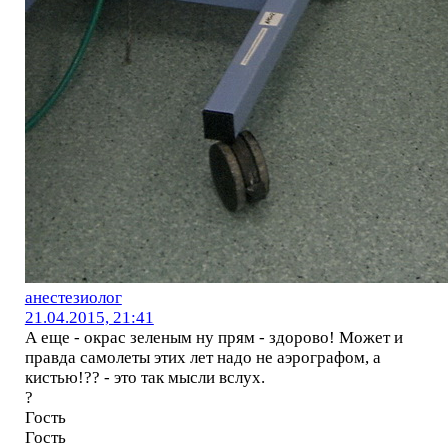
анестезиолог
21.04.2015, 21:41
А еще - окрас зеленым ну прям - здорово! Может и
правда самолеты этих лет надо не аэрографом, а
кистью!?? - это так мысли вслух.
?
Гость
Гость