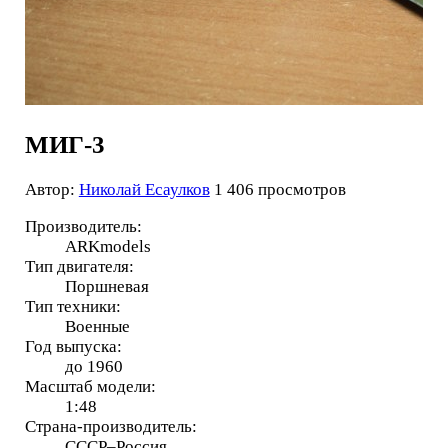
МИГ-3
Автор:
Николай Есаулков
1 406 просмотров
Производитель:
ARKmodels
Тип двигателя:
Поршневая
Тип техники:
Военные
Год выпуска:
до 1960
Масштаб модели:
1:48
Страна-производитель:
СССР–Россия