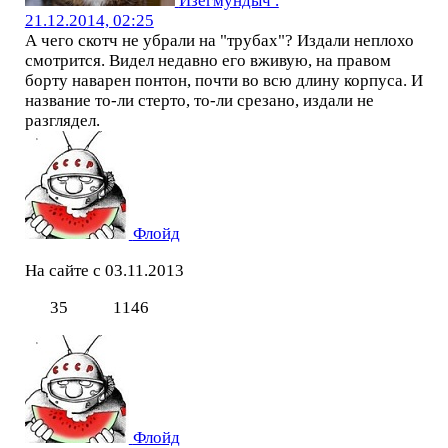
Изегмундыч .
21.12.2014, 02:25
А чего скотч не убрали на "трубах"? Издали неплохо
смотрится. Видел недавно его вживую, на правом
борту наварен понтон, почти во всю длину корпуса. И
название то-ли стерто, то-ли срезано, издали не
разглядел.
Флойд
На сайте с 03.11.2013
35
1146
Флойд