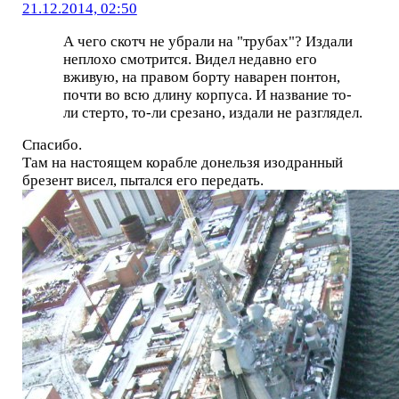
21.12.2014, 02:50
А чего скотч не убрали на "трубах"? Издали
неплохо смотрится. Видел недавно его
вживую, на правом борту наварен понтон,
почти во всю длину корпуса. И название то-
ли стерто, то-ли срезано, издали не разглядел.
Спасибо.
Там на настоящем корабле донельзя изодранный
брезент висел, пытался его передать.