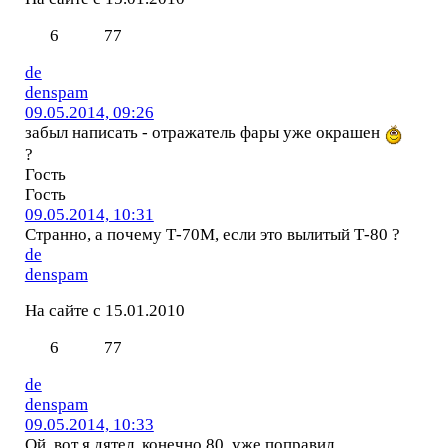
6
77
de
denspam
09.05.2014, 09:26
забыл написать - отражатель фары уже окрашен
?
Гость
Гость
09.05.2014, 10:31
Странно, а почему Т-70М, если это вылитый Т-80 ?
de
denspam
На сайте с 15.01.2010
6
77
de
denspam
09.05.2014, 10:33
Ой, вот я дятел, конечно 80, уже поправил