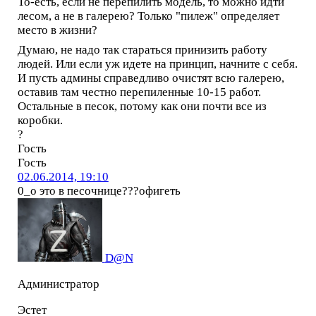
То-есть, если не перепилить модель, то можно идти
лесом, а не в галерею? Только "пилеж" определяет
место в жизни?
Думаю, не надо так стараться принизить работу
людей. Или если уж идете на принцип, начните с себя.
И пусть админы справедливо очистят всю галерею,
оставив там честно перепиленные 10-15 работ.
Остальные в песок, потому как они почти все из
коробки.
?
Гость
Гость
02.06.2014, 19:10
0_о это в песочнице???офигеть
D@N
Администратор
Эстет