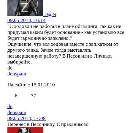
D@N
09.05.2014, 16:14
"С ходовой не работал в плане обгадинга, так как не
придумал каким будет основание - как установлю все
будет гармонично запылено."
Ощущение, что вся ходовая вместе с зап.катком от
другого танка. Зачем тогда выставлять
незавершенную работу? В Песок или в Личные,
выбирайте.
de
denspam
На сайте с 15.01.2010
6
77
de
denspam
09.05.2014, 17:09
Перенес в Песочницу. С праздником!