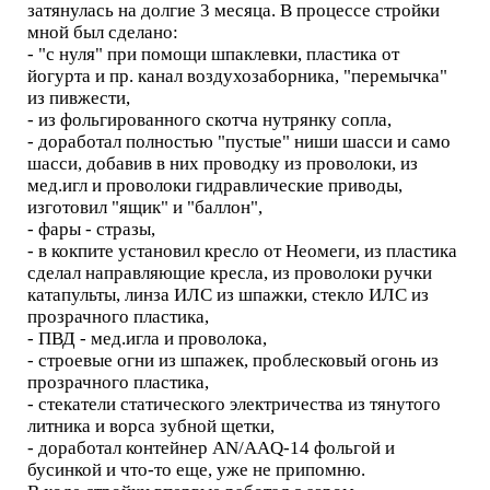
затянулась на долгие 3 месяца. В процессе стройки
мной был сделано:
- "с нуля" при помощи шпаклевки, пластика от
йогурта и пр. канал воздухозаборника, "перемычка"
из пивжести,
- из фольгированного скотча нутрянку сопла,
- доработал полностью "пустые" ниши шасси и само
шасси, добавив в них проводку из проволоки, из
мед.игл и проволоки гидравлические приводы,
изготовил "ящик" и "баллон",
- фары - стразы,
- в кокпите установил кресло от Неомеги, из пластика
сделал направляющие кресла, из проволоки ручки
катапульты, линза ИЛС из шпажки, стекло ИЛС из
прозрачного пластика,
- ПВД - мед.игла и проволока,
- строевые огни из шпажек, проблесковый огонь из
прозрачного пластика,
- стекатели статического электричества из тянутого
литника и ворса зубной щетки,
- доработал контейнер AN/AAQ-14 фольгой и
бусинкой и что-то еще, уже не припомню.