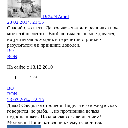
DiXoN Amid
23.02.2014, 21:55
Спасибо, коллеги. Да, косяков хватает, расшивка пока
мое слабое место... Вообще тяжело он мне давался,
но учитывая исходник и перепетии стройки -
результатом я в принципе доволен.
BO
BON
На сайте с 18.12.2010
1
123
BO
BON
23.02.2014, 22:15
Дима! Следил за стройкой. Видел я его в живую, как
говорится, не рыба...., но противника нельзя
недооценивать. Поздравляю с завершением!
Молодец! Придераться ни к чему не хочется.