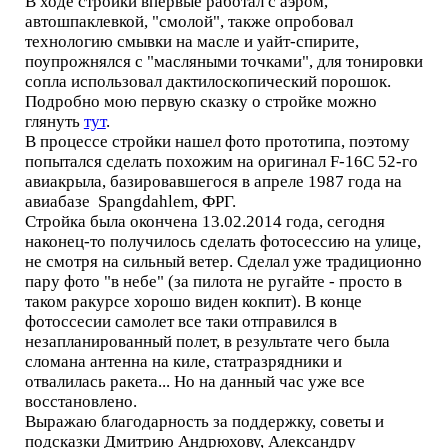
В ходе стройки впервые работал с аэром,
автошпаклевкой, "смолой", также опробовал
технологию смывки на масле и уайт-спирите,
поупрожнялся с "масляными точками", для тонировки
сопла использовал дактилоскопический порошок.
Подробно мою первую сказку о стройке можно
глянуть
тут
.
В процессе стройки нашел фото прототипа, поэтому
попытался сделать похожим на оригинал F-16C 52-го
авиакрыла, базировавшегося в апреле 1987 года на
авиабазе Spangdahlem, ФРГ.
Стройка была окончена 13.02.2014 года, сегодня
наконец-то получилось сделать фотосессию на улице,
не смотря на сильный ветер. Сделал уже традиционно
пару фото "в небе" (за пилота не ругайте - просто в
таком ракурсе хорошо виден кокпит). В конце
фотоссесии самолет все таки отправился в
незапланированный полет, в результате чего была
сломана антенна на киле, статразрядники и
отвалилась ракета... Но на данный час уже все
восстановлено.
Выражаю благодарность за поддержку, советы и
подсказки Дмитрию Андрюхову, Александру