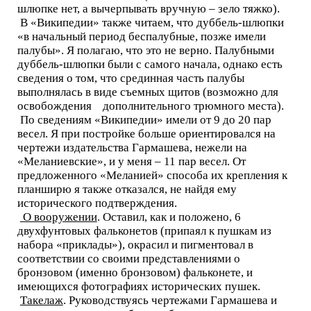
шлюпке нет, а вычерпывать вручную – зело тяжко).
В «Википедии» также читаем, что дуббель-шлюпки
«в начальный период беспалубные, позже имели
палубы». Я полагаю, что это не верно. Палубными
дуббель-шлюпки были с самого начала, однако есть
сведения о том, что срединная часть палубы
выполнялась в виде съемных щитов (возможно для
освобождения дополнительного трюмного места).
По сведениям «Википедии» имели от 9 до 20 пар
весел. Я при постройке больше ориентировался на
чертежи издательства Гармашева, нежели на
«Меланиевские», и у меня – 11 пар весел. От
предложенного «Меланией» способа их крепления к
планширю я также отказался, не найдя ему
исторического подтверждения.
О вооружении
. Оставил, как и положено, 6
двухфунтовых фальконетов (припаял к пушкам из
набора «приклады»), окрасил и пигментовал в
соответствии со своими представлениями о
бронзовом (именно бронзовом) фальконете, и
имеющихся фотографиях исторических пушек.
Такелаж
. Руководствуясь чертежами Гармашева и