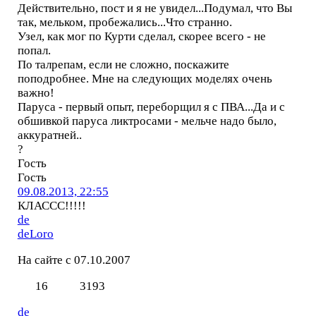
Действительно, пост и я не увидел...Подумал, что Вы
так, мельком, пробежались...Что странно.
Узел, как мог по Курти сделал, скорее всего - не
попал.
По талрепам, если не сложно, поскажите
поподробнее. Мне на следующих моделях очень
важно!
Паруса - первый опыт, переборщил я с ПВА...Да и с
обшивкой паруса ликтросами - мельче надо было,
аккуратней..
?
Гость
Гость
09.08.2013, 22:55
КЛАССС!!!!!
de
deLoro
На сайте с 07.10.2007
16
3193
de