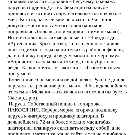
здравым смыслом, добавил к бегучему такелажу
парусов гордени. Для их фиксации на палубе
пришлось изготовить пару нагельных планок возле
мачт. Кстати, нагелей мне не хватило. Частично
докупал, частично сам изготовил (мои мне
понравились больше, но и мороки с ними не мало).
Нити использовал самые разные: от «Звезды» до
«Артесании». Брызги лака, к сожалению, оставили
неизгладимые следы на ниточках в районе юферсов,
да и набивку впредь я буду «смолить по-черному».
«Ворсистость» такелажа тоже удалось убрать не
везде. Блоки, опять же закосячил.. «Разномастные»
они у меня.
Более ничего не менял и не добавлял. Руки не дошли
переделать крепление рю к мачте. Я бы в дальнейшем
от схемы «Мелании» отказался и изготовил бы бугель
(бастард-рю).
Паруса
. Собственный пошив и тонировка.
НАКОСЯЧИЛ. Переразмерил, сгоряча, подшивку
паруса к ликтросу и прошивку шкаторин. В
дальнейшем в 72-м и более мелких масштабах
шкаторины планирую склеивать между собой, а не
прошивать (методика эта на сайте, если не ошибаюсь,