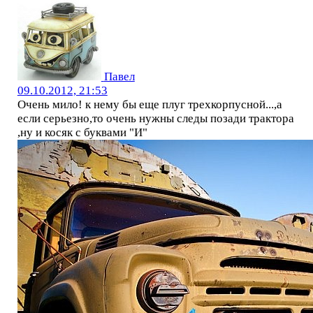
Павел
09.10.2012, 21:53
Очень мило! к нему бы еще плуг трехкорпусной...,а
если серьезно,то очень нужны следы позади трактора
,ну и косяк с буквами "И"