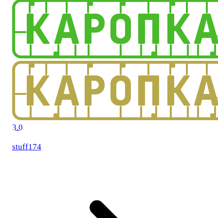
3.0
stuff174