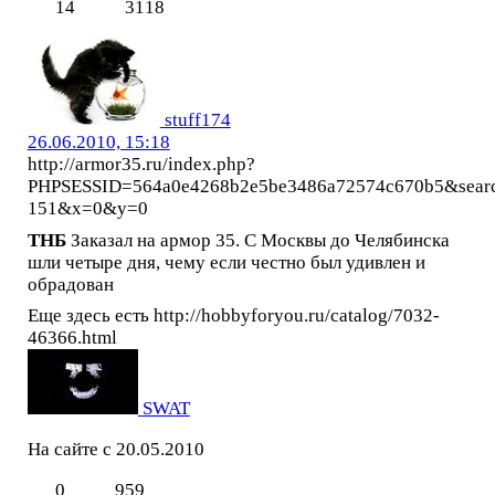
14
3118
stuff174
26.06.2010, 15:18
http://armor35.ru/index.php?
PHPSESSID=564a0e4268b2e5be3486a72574c670b5&sear
151&x=0&y=0
ТНБ
Заказал на армор 35. С Москвы до Челябинска
шли четыре дня, чему если честно был удивлен и
обрадован
Еще здесь есть http://hobbyforyou.ru/catalog/7032-
46366.html
SWAT
На сайте с 20.05.2010
0
959