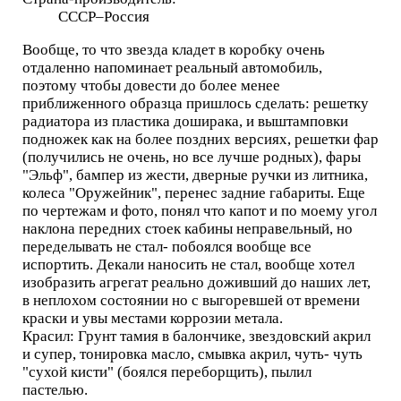
СССР–Россия
Вообще, то что звезда кладет в коробку очень
отдаленно напоминает реальный автомобиль,
поэтому чтобы довести до более менее
приближенного образца пришлось сделать: решетку
радиатора из пластика доширака, и выштамповки
подножек как на более поздних версиях, решетки фар
(получились не очень, но все лучше родных), фары
"Эльф", бампер из жести, дверные ручки из литника,
колеса "Оружейник", перенес задние габариты. Еще
по чертежам и фото, понял что капот и по моему угол
наклона передних стоек кабины неправельный, но
переделывать не стал- побоялся вообще все
испортить. Декали наносить не стал, вообще хотел
изобразить агрегат реально доживший до наших лет,
в неплохом состоянии но с выгоревшей от времени
краски и увы местами коррозии метала.
Красил: Грунт тамия в балончике, звездовский акрил
и супер, тонировка масло, смывка акрил, чуть- чуть
"сухой кисти" (боялся переборщить), пылил
пастелью.