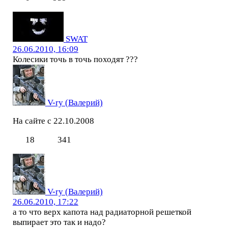
SWAT
26.06.2010, 16:09
Колесики точь в точь походят ???
V-ry (Валерий)
На сайте с 22.10.2008
18
341
V-ry (Валерий)
26.06.2010, 17:22
а то что верх капота над радиаторной решеткой
выпирает это так и надо?