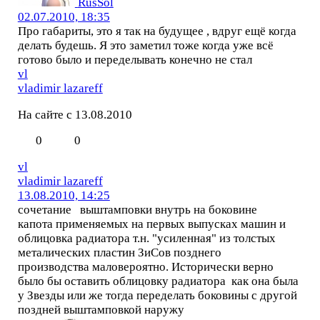
RusSol
02.07.2010, 18:35
Про габариты, это я так на будущее , вдруг ещё когда
делать будешь. Я это заметил тоже когда уже всё
готово было и переделывать конечно не стал
vl
vladimir lazareff
На сайте с 13.08.2010
0
0
vl
vladimir lazareff
13.08.2010, 14:25
сочетание выштамповки внутрь на боковине
капота применяемых на первых выпусках машин и
облицовка радиатора т.н. "усиленная" из толстых
металических пластин ЗиСов позднего
производства маловероятно. Исторически верно
было бы оставить облицовку радиатора как она была
у Звезды или же тогда переделать боковины с другой
поздней выштамповкой наружу