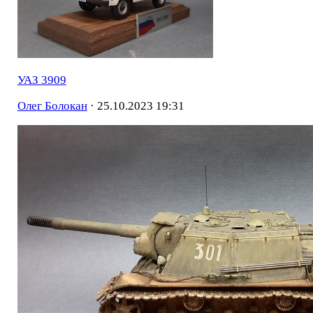
УАЗ 3909
Олег Болокан
·
25.10.2023 19:31