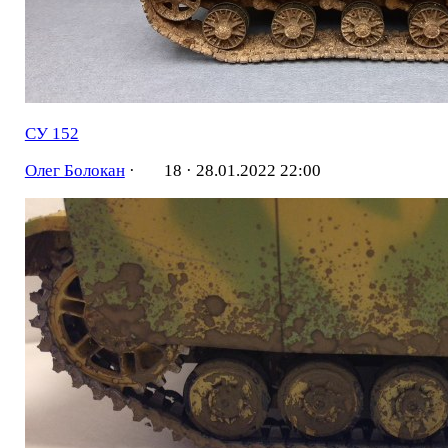
СУ 152
Олег Болокан
·
18 ·
28.01.2022 22:00