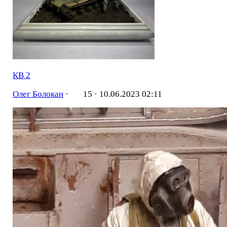
КВ 2
Олег Болокан
·
15 ·
10.06.2023 02:11