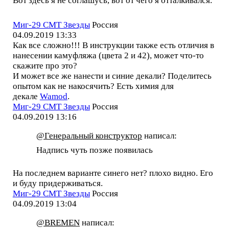
Вот здесь я не соглашусь, вот от чего я отталкивался.
Миг-29 СМТ Звезды
Россия
04.09.2019 13:33
Как все сложно!!! В инструкции также есть отличия в
нанесении камуфляжа (цвета 2 и 42), может что-то
скажите про это?
И может все же нанести и синие декали? Поделитесь
опытом как не накосячить? Есть химия для
декале
Wamod
.
Миг-29 СМТ Звезды
Россия
04.09.2019 13:16
@Генеральный конструктор
написал:
Надпись чуть позже появилась
На последнем варианте синего нет? плохо видно. Его
и буду придерживаться.
Миг-29 СМТ Звезды
Россия
04.09.2019 13:04
@BREMEN
написал: