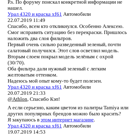
P.s. По форуму поискал конкретной информации не
нашел.
Урал 4320 и краска xf61
Автомобили
22.07.2019 11:49
Спасибо, всем кто откликнулся. Особенно Алексею.
Смог исправить ситуацию без перекраски. Пришлось
наложить два слоя фильтров.
Первый очень сильно разведенный зеленый, почти
салатовый получился. Этот слов осветлил модель.
Вторым слоем покрыл модель зелёным с охрой
(30/70).
Оба фильтра дали нужный зеленый с легким
желтоватым оттенком.
Надеюсь мой опыт кому-то будет полезен.
Урал 4320 и краска xf61
Автомобили
20.07.2019 21:33
@Athlon
, Спасибо Кэп!
А если серьезно, каким цветом из палитры Tamiya или
других популярных брендов можно было красить?
Я закупаюсь в
этом интернет магазине
.
Урал 4320 и краска xf61
Автомобили
19.07.2019 14:53