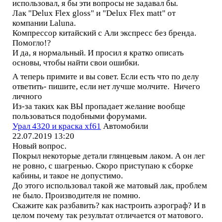
использовал, я бы эти вопросы не задавал бы.
Лак "Delux Flex gloss" и "Delux Flex matt" от
компании Laluna.
Компрессор китайский с Али экспресс без бренда.
Помогло!?
И да, я нормальный. И просил я кратко описать
основы, чтобы найти свои ошибки.
А теперь примите и вы совет. Если есть что по делу
ответить- пишите, если нет лучше молчите. Ничего
личного
Из-за таких как ВЫ пропадает желание вообще
пользоваться подобными форумами.
Урал 4320 и краска xf61
Автомобили
22.07.2019 13:20
Новый вопрос.
Покрыл некоторые детали глянцевым лаком. А он лег
не ровно, с шагренью. Скоро приступаю к сборке
кабины, и такое не допустимо.
До этого использовал такой же матовый лак, проблем
не было. Производителя не помню.
Скажите как разбавить? как настроить аэрограф? И в
целом почему так результат отличается от матового.