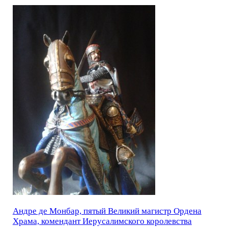
Андре де Монбар, пятый Великий магистр Ордена
Храма, комендант Иерусалимского королевства