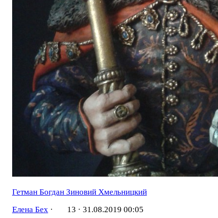
Гетман Богдан Зиновий Хмельницкий
Елена Бех
·
13 ·
31.08.2019 00:05