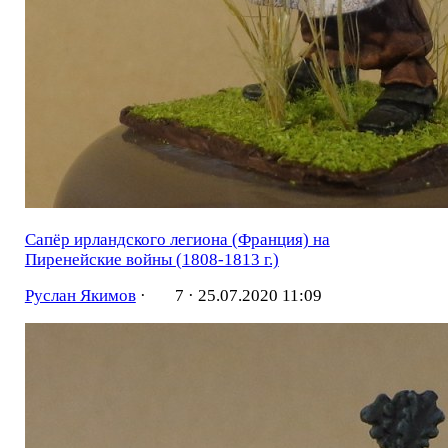
Сапёр ирландского легиона (Франция) на
Пиренейские войны (1808-1813 г.)
Руслан Якимов
·
7 ·
25.07.2020 11:09