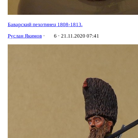
Баварский пехотинец 1808-1813.
Руслан Якимов
·
6 ·
21.11.2020 07:41