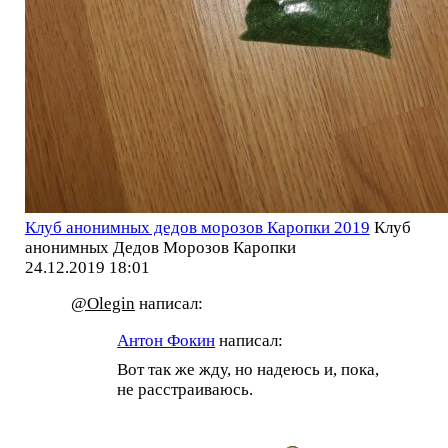
Клуб анонимных дедов морозов Каропки 2019
Клуб
анонимных Дедов Морозов Каропки
24.12.2019 18:01
@Olegin
написал:
Антон Фокин
написал:
Вот так же жду, но надеюсь и, пока,
не расстраиваюсь.