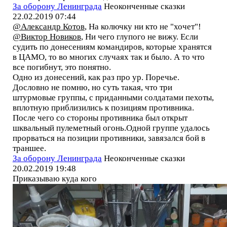
За оборону Ленинграда
Неоконченные сказки
22.02.2019 07:44
@Александр Котов
, На колючку ни кто не "хочет"!
@Виктор Новиков
, Ни чего глупого не вижу. Если
судить по донесениям командиров, которые хранятся
в ЦАМО, то во многих случаях так и было. А то что
все погибнут, это понятно.
Одно из донесений, как раз про ур. Поречье.
Дословно не помню, но суть такая, что три
штурмовые группы, с приданными солдатами пехоты,
вплотную приблизились к позициям противника.
После чего со стороны противника был открыт
шквальный пулеметный огонь.Одной группе удалось
прорваться на позиции противники, завязался бой в
траншее.
За оборону Ленинграда
Неоконченные сказки
20.02.2019 19:48
Приказываю куда кого