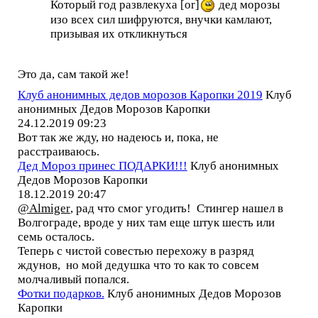
Который год развлекуха [or]
дед морозы
изо всех сил шифруются, внучки камлают,
призывая их откликнуться
Это да, сам такой же!
Клуб анонимных дедов морозов Каропки 2019
Клуб
анонимных Дедов Морозов Каропки
24.12.2019 09:23
Вот так же жду, но надеюсь и, пока, не
расстраиваюсь.
Дед Мороз принес ПОДАРКИ!!!
Клуб анонимных
Дедов Морозов Каропки
18.12.2019 20:47
@Almiger
, рад что смог угодить! Стингер нашел в
Волгограде, вроде у них там еще штук шесть или
семь осталось.
Теперь с чистой совестью перехожу в разряд
ждунов, но мой дедушка что то как то совсем
молчаливый попался.
Фотки подарков.
Клуб анонимных Дедов Морозов
Каропки