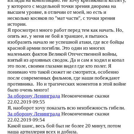
взгляды на композицию. Не хочу критиковать коллегу,
у которого с модельной точки зрения диорама на
высшем уровне, в отличии от моей, но есть и
несколько косяков по "мат части", с точки зрения
истории.
Я просмотрел много работ перед тем как начать. Но,
опять же, у меня не бой в траншее, я пытаюсь
изобразить начало не успешной атаки, где все бойцы
красной армии погибли. Это один из многих
маленьких фактов Великой Отечественной войны,
взятый из архивных сводок. Да и сам я ходил и копал
это поле, своими глазами видел где кто полег. Я
понимаю что такой сюжет не смотрится, особенно
после современных фильмов, где наши побеждают
противника. Но и трагических моментов в этой войне
было очень много!
За оборону Ленинграда
Неоконченные сказки
22.02.2019 09:55
Я, наоборот хочу показать всю неизбежность гибели.
За оборону Ленинграда
Неоконченные сказки
22.02.2019 09:54
Какой шанс, весь бой был не более 20 минут, потом
наша артиллерия всех и добила.