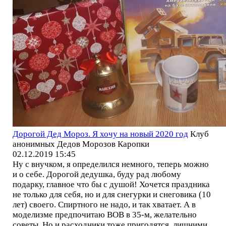
Дорогой Дед Мороз. Я хочу на новый 2020 год
Клуб
анонимных Дедов Морозов Каропки
02.12.2019 15:45
Ну с внучком, я определился немного, теперь можно
и о себе. Дорогой дедушка, буду рад любому
подарку, главное что бы с душой! Хочется праздника
не только для себя, но и для снегурки и снеговика (10
лет) своего. Спиртного не надо, и так хватает. А в
моделизме предпочитаю ВОВ в 35-м, желательно
советы. Но и расходники тоже пригодятся, лишними