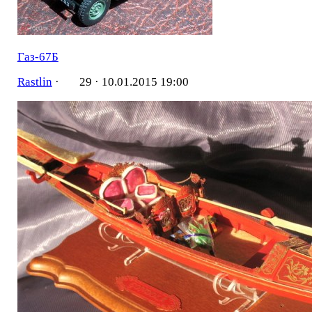
Газ-67Б
Rastlin
·
29 ·
10.01.2015 19:00