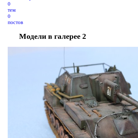
0
тем
0
постов
Модели в галерее
2