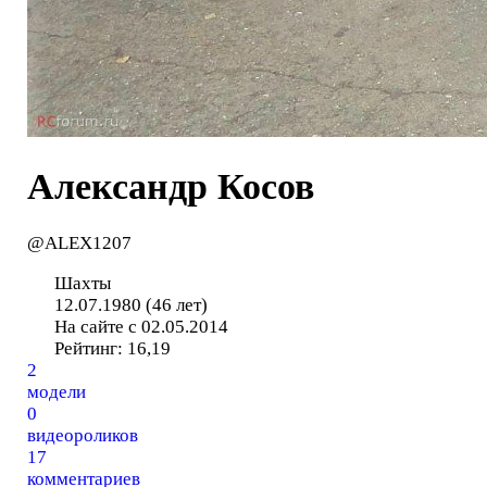
Александр Косов
@ALEX1207
Шахты
12.07.1980 (46 лет)
На сайте с 02.05.2014
Рейтинг:
16,19
2
модели
0
видеороликов
17
комментариев