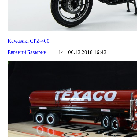
Kawasaki GPZ-400
Евгений Базырин
·
14 ·
06.12.2018 16:42