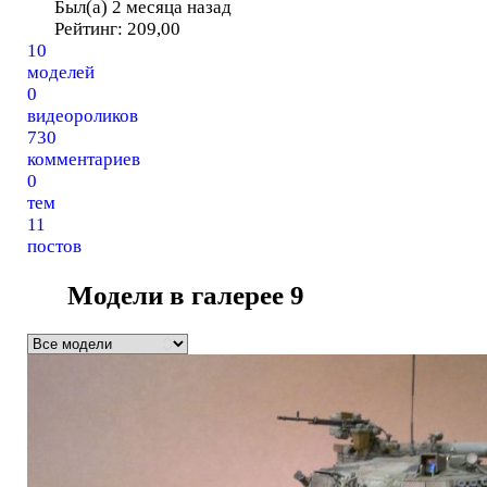
Был(а) 2 месяца назад
Рейтинг:
209,00
10
моделей
0
видеороликов
730
комментариев
0
тем
11
постов
Модели в галерее
9