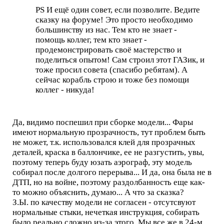
PS И ещё один совет, если позволите. Ведите
сказку на форуме! Это просто необходимо
большинству из нас. Тем кто не знает -
помощь коллег, тем кто знает -
продемонстрировать своё мастерство и
поделиться опытом! Сам строил этот ГАЗик, и
тоже просил совета (спасибо ребятам). А
сейчас корабль строю и тоже без помощи
коллег - никуда!
Да, видимо поспешил при сборке модели... Фары
имеют нормальную прозрачность, тут проблем быть
не может, т.к. использовался клей для прозрачных
деталей, краска в баллончике, ее не разгустить, увы,
поэтому теперь буду юзать аэрограф, эту модель
собирал после долгого перерыва... И да, она была не в
ДТП, но на войне, поэтому раздолбанность еще как-
то можно объяснить, думаю... А что за сказка?
З.Ы. по качеству модели не согласен - отсутсвуют
нормальные стыки, нечеткая инструкция, собирать
было реально сложно из-за этого. Мы все же в 24-м