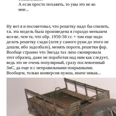
А если просто похаяять, то увы это не ко
мне...
Ну вот я и посоветовал, что решетку надо бы спилить,
т.к. эта модель была произведена в гораздо меньшем
кол-ве, чем та, что обр. 1950-58 г.г. + там еще надо
делать решетку сзади (хотя у самого руки до этого не
дошли, ибо задолбало), менять пороги, решетки фар.
Вообще странно что Звезда тах лихо скопировала
этот образец, даже не поработав над ним как следует,
ведь это не очень популярный, сразу послевоенный
ЗиС, да еще и с неправильными покрышками.
Вообщем, только конверсия нужна, иначе никак...