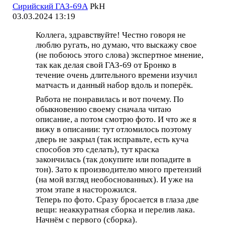
Сирийский ГАЗ-69А
PkH
03.03.2024 13:19
Коллега, здравствуйте! Честно говоря не
люблю ругать, но думаю, что выскажу свое
(не побоюсь этого слова) экспертное мнение,
так как делая свой ГАЗ-69 от Бронко в
течение очень длительного времени изучил
матчасть и данный набор вдоль и поперёк.
Работа не понравилась и вот почему. По
обыкновению своему сначала читаю
описание, а потом смотрю фото. И что же я
вижу в описании: тут отломилось поэтому
дверь не закрыл (так исправьте, есть куча
способов это сделать), тут краска
закончилась (так докупите или попадите в
тон). Зато к производителю много претензий
(на мой взгляд необоснованных). И уже на
этом этапе я насторожился.
Теперь по фото. Сразу бросается в глаза две
вещи: неаккуратная сборка и перелив лака.
Начнём с первого (сборка).