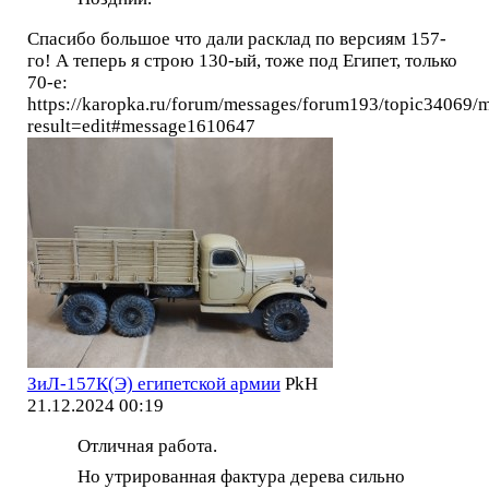
Спасибо большое что дали расклад по версиям 157-
го! А теперь я строю 130-ый, тоже под Египет, только
70-е:
https://karopka.ru/forum/messages/forum193/topic34069
result=edit#message1610647
ЗиЛ-157К(Э) египетской армии
PkH
21.12.2024 00:19
Отличная работа.
Но утрированная фактура дерева сильно