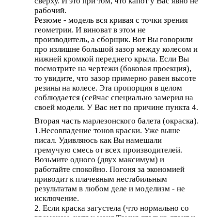
сверху. И это при том, что капот у Вас явно не
рабочий.
Резюме - модель вся кривая с точки зрения
геометрии. И виноват в этом не
производитель, а сборщик. Вот Вы говорили
про излишне большой зазор между колесом и
нижней кромкой переднего крыла. Если Вы
посмотрите на чертежи (боковая проекция),
то увидите, что зазор примерно равен высоте
резины на колесе. Эта пропорция в целом
соблюдается (сейчас специально замерил на
своей модели. У Вас нет по причине пункта 4.
Вторая часть марлезонского балета (окраска).
1.Несовпадение тонов краски. Уже выше
писал. Удивляюсь как Вы намешали
гремучую смесь от всех производителей.
Возьмите одного (двух максимум) и
работайте спокойно. Погоня за экономией
приводит к плачевным нестабильным
результатам в любом деле и моделизм - не
исключение.
2. Если краска загустела (что нормально со