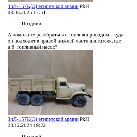
ЗиЛ-157К(Э) египетской армии
PkH
03.03.2025 17:51
Поздний.
А поможите разобраться с топливопроводом - куда
он подходит в правой нижней части двигателя, где
д.б. топливный насос?
ЗиЛ-157К(Э) египетской армии
PkH
23.12.2024 19:22
Поздний.