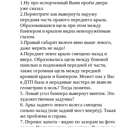
1.Ну про испорченный Вами проём двери
уже сказал.
2.Пормотрите как вывернута наружу
передняя часть правого переднего крыла.
Образовавшаяся щель при этом между
бампером и крылом видна невооружённым
глазом.
3.Правый габарит вклеен явно выше левого,
даже мерить не надо!
4.Переднее левое крыло смещено назад и
вверх. Образовалась щель между боковой
панелью и подножкой передней её части,
также огромная щель между передней
кромкой крыла и бампером. Может она у Вас
в ДТП была и нерадивые мастера не вывели
геометрию в ноль? Тогда понятно.
5. Левый угол бампера вывернут винтом. Это
художественная задумка?
6. Арка заднего левого колеса смещена
сильно назад (или задний мост вперёд). Такая
же проблема и справа.
7. Перекос капота - видно по зазорам на фото