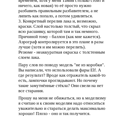
временем, хотя у меня Тамия столько стоит и
ничего, как новая) то её просто нужно
разбавить правильным разбавителем, а не
липить как попало, а потом удивляться.
3. Конкретный перелив лака и, возможно,
краски. Слой настолько толстый, что скрыл
всю расшивку, которой там и так немного.
Причиной тому - баллон (как мне кажется).
Аэрограф контролируется в это плане в разы
лучше (хотя и им можно перелить).
Резюме - неаккуратная окраска с толстенным
слоем лака.
Пару слов по поводу модель "не из коробки".
Вы написали, что использовали фары Elf. А
где результат? Вроде как отражатель какой-то
есть, лампочки проглядывают. Но почему
такие замутнённые стёкла? Они свели на нет
все старания.
Прошу на меня не обижаться, но к моделизму
я считаю и к своим моделям надо относиться
уважительно и стараться делать максимально
хорошо! Плохо - оно и так получится.