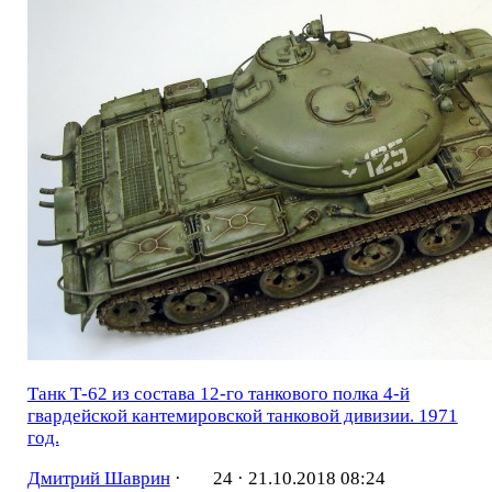
Танк Т-62 из состава 12-го танкового полка 4-й
гвардейской кантемировской танковой дивизии. 1971
год.
Дмитрий Шаврин
·
24 ·
21.10.2018 08:24