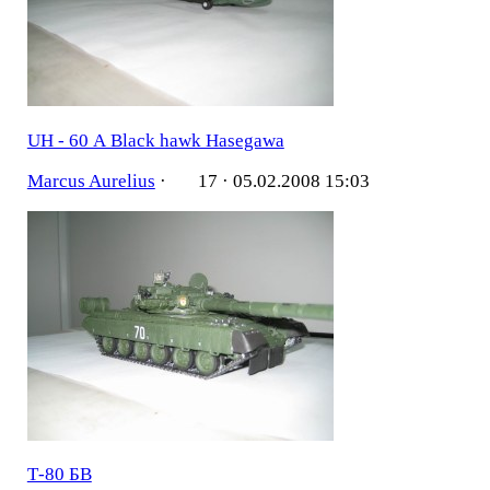
UH - 60 А Black hawk Hasegawa
Marcus Aurelius
·
17 ·
05.02.2008 15:03
Т-80 БВ