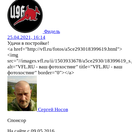
Фидель
25.04.2021, 16:14
Удачи в постройке!
<a href="http://vfl.ru/fotos/a5ce293018399619.html">
<img
src="//images.vfl.ru/ii/1503933678/a5ce2930/18399619_s.
alt="VFL.RU - ваш фотохостинг" title="VFL.RU - ваш
фотохостинг" border="0"></a>
Сергей Носов
Спонсор
На сайте с 09.05.2016