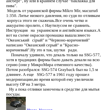
айсберг", ну или в крайнем случае "баклажка для
пива".
Модель от украинской фирмы Mikro Mir, масштаб
1:350. Литье низкого давления, но судя по отливкам
корпуса этого не скажешь.Все очень четко и
аккуратно пролито, с Наутилусом не сравнить.
Инструкция на украинском и английском языках.А
вот на схеме окраски промашка вышла:вместо
"Океанський ciрый" и "Червоно-коричневий"
написано "Океанский серый" и "Красно-
коричневый".Ну это я так, шутки ради.
Поначалу удивило, что декаль только на SSG-577,
хотя в традициях фирмы было давать декали на всю
серию (они у МикроМира отменного качества).
Потом разобрался: SSG-574 Grayback был на 1,5 м
длиннее. А еще SSG-577 в 1961 году прошел
модернизацию,во время которой ему увеличили
высоту ОР на 3 метра.
Ну а пока отливки замочены в средстве для мытья
посуды.