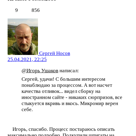
9
856
Сергей Носов
25.04.2021, 22:25
@Игорь Ушаков
написал:
Сергей, удачи! С большим интересом
понаблюдаю за процессом. А вот насчет
качества отливок... видел сборку на
иностранном сайте - никаких сюрпризов, все
стыкуется вкривь и вкось. Микромир верен
себе.
Игорь, спасибо. Процесс постараюсь описать
максимально подробно. Подкупили шпигаты на