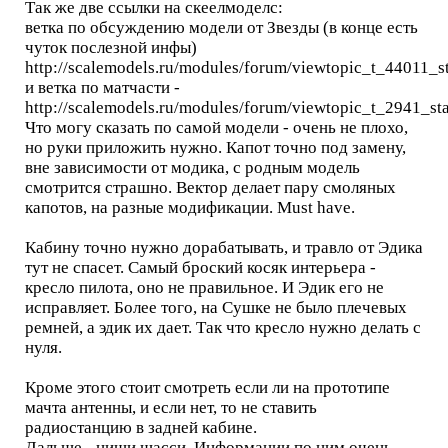
Так же две ссылки на скеелмоделс:
ветка по обсуждению модели от Звезды (в конце есть
чуток послезной инфы)
http://scalemodels.ru/modules/forum/viewtopic_t_44011_s
и ветка по матчасти -
http://scalemodels.ru/modules/forum/viewtopic_t_2941_sta
Что могу сказать по самой модели - очень не плохо,
но руки приложить нужно. Капот точно под замену,
вне зависимости от модика, с родным модель
смотрится страшно. Вектор делает пару смоляных
капотов, на разные модификации. Must have.
Кабину точно нужно дорабатывать, и травло от Эдика
тут не спасет. Самый броский косяк интерьера -
кресло пилота, оно не правильное. И Эдик его не
исправляет. Более того, на Сушке не было плечевых
ремней, а эдик их дает. Так что кресло нужно делать с
нуля.
Кроме этого стоит смотреть если ли на прототипе
мачта антенны, и если нет, то не ставить
радиостанцию в задней кабине.
Дальше - ниши шасси. Информации по ним очень