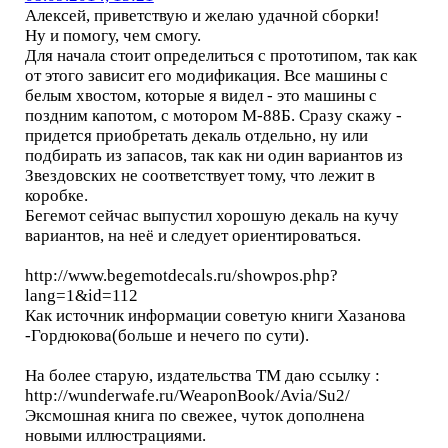
Алексей, приветствую и желаю удачной сборки!
Ну и помогу, чем смогу.
Для начала стоит определиться с прототипом, так как
от этого зависит его модификация. Все машины с
белым хвостом, которые я видел - это машины с
поздним капотом, с мотором М-88Б. Сразу скажу -
придется приобретать декаль отдельно, ну или
подбирать из запасов, так как ни один вариантов из
Звездовских не соответствует тому, что лежит в
коробке.
Бегемот сейчас выпустил хорошую декаль на кучу
вариантов, на неё и следует ориентироваться.
http://www.begemotdecals.ru/showpos.php?
lang=1&id=112
Как источник информации советую книги Хазанова
-Гордюкова(больше и нечего по сути).
На более старую, издательства ТМ даю ссылку :
http://wunderwafe.ru/WeaponBook/Avia/Su2/
Эксмошная книга по свежее, чуток дополнена
новыми иллюстрациями.