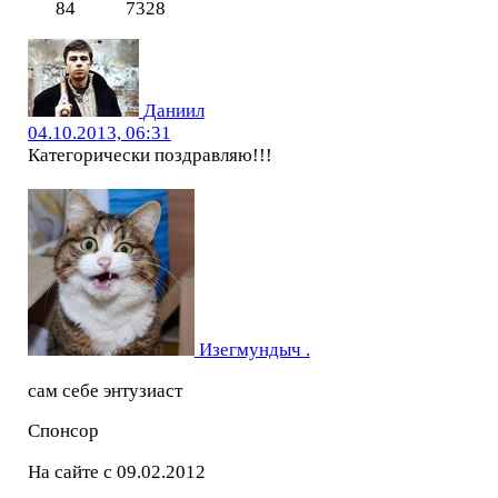
84
7328
Даниил
04.10.2013, 06:31
Категорически поздравляю!!!
Изегмундыч .
сам себе энтузиаст
Спонсор
На сайте с 09.02.2012