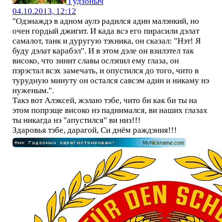
Гудзоныч
04.10.2013, 12:12
"Одэнаждэ в адном аулэ радился адин малэнкий, но
очен гордый джигит. И када всэ его пирасили дэлат
самалот, танк и дуругую тэхника, он сказал: "Нэт! Я
буду дэлат карабэл". И в этом дэле он взилэтел так
високо, что зинит славы ослэпил ему глаза, он
пэрэстал всэх замечать, и опустился до того, чито в
турудную минуту он остался савсэм адин и никаму нэ
нуженым.".
Такэ вот Алэксей, жэлаю тэбе, чито би как би ты на
этом попрэще високо нэ паднимался, ви наших глазах
ты никагда нэ "апустился" ви низ!!!
Здаровья тэбе, дарагой, Си днём раждэния!!!