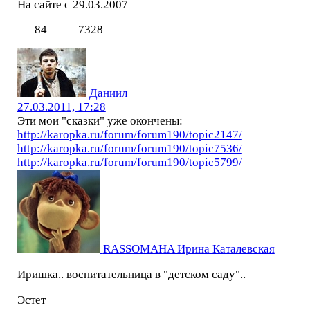
На сайте с 29.03.2007
84
7328
Даниил
27.03.2011, 17:28
Эти мои "сказки" уже окончены:
http://karopka.ru/forum/forum190/topic2147/
http://karopka.ru/forum/forum190/topic7536/
http://karopka.ru/forum/forum190/topic5799/
RASSOMAHA Ирина Каталевская
Иришка.. воспитательница в "детском саду"..
Эстет