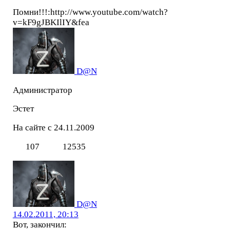
Помни!!!:http://www.youtube.com/watch?
v=kF9gJBKIlIY&fea
D@N
Администратор
Эстет
На сайте с 24.11.2009
107
12535
D@N
14.02.2011, 20:13
Вот, закончил: