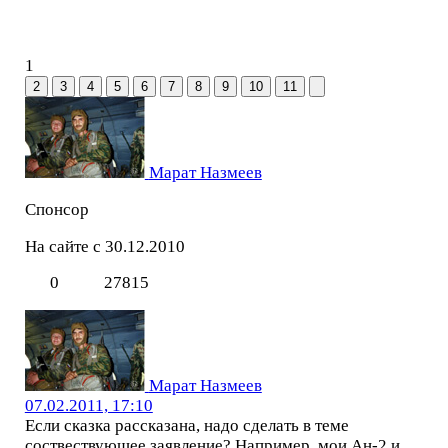
1
2
3
4
5
6
7
8
9
10
11
Марат Назмеев
Спонсор
На сайте с 30.12.2010
0
27815
Марат Назмеев
07.02.2011, 17:10
Если сказка рассказана, надо сделать в теме
соствествующее заявление? Например, мои Ан-2 и