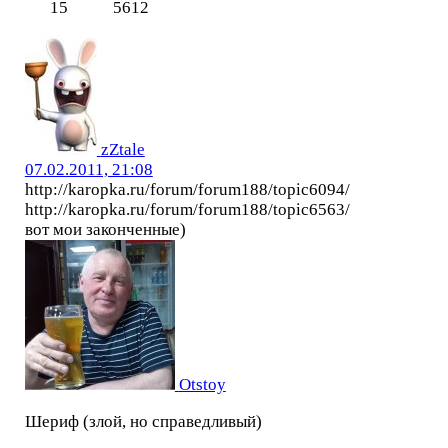
15
5612
zZtale
07.02.2011, 21:08
http://karopka.ru/forum/forum188/topic6094/
http://karopka.ru/forum/forum188/topic6563/
вот мои законченные)
Otstoy
Шериф (злой, но справедливый)