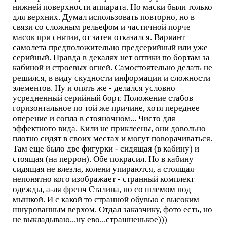
нижней поверхности аппарата. Но маски были только
для верхних. Думал использовать повторно, но в
связи со сложным рельефом и частичной порче
масок при снятии, от затеи отказался. Вариант
самолета предположительно предсерийный или уже
серийный. Правда в декалях нет оптики по бортам за
кабиной и строевых огней. Самостоятельно делать не
решился, в виду скудности информации и сложности
элементов. Ну и опять же - делался условно
усредненный серийный борт. Положение стабов
горизонтальное по той же причине, хотя переднее
оперение и сопла в стояночном... Чисто для
эффектного вида. Кили не приклеены, они довольно
плотно сидят в своих местах и могут поворачиваться.
Там еще было две фигурки - сидящая (в кабину) и
стоящая (на перрон). Обе покрасил. Но в кабину
сидящая не влезла, колени упираются, а стоящая
непонятно кого изображает - странный комплект
одежды, а-ля френч Сталина, но со шлемом под
мышкой. И с какой то странной обувью с высоким
шнурованным верхом. Отдал заказчику, фото есть, но
не выкладываю...ну ево...страшненькое)))