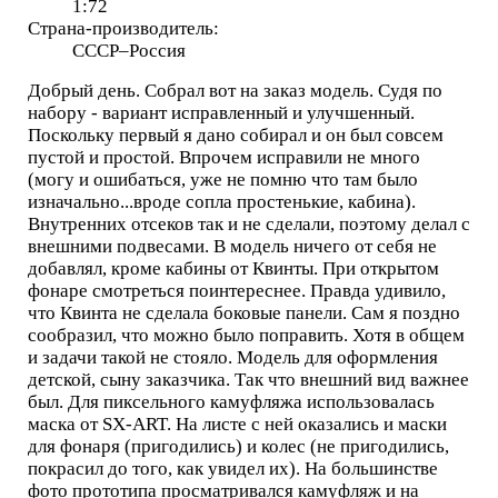
1:72
Страна-производитель:
СССР–Россия
Добрый день. Собрал вот на заказ модель. Судя по
набору - вариант исправленный и улучшенный.
Поскольку первый я дано собирал и он был совсем
пустой и простой. Впрочем исправили не много
(могу и ошибаться, уже не помню что там было
изначально...вроде сопла простенькие, кабина).
Внутренних отсеков так и не сделали, поэтому делал с
внешними подвесами. В модель ничего от себя не
добавлял, кроме кабины от Квинты. При открытом
фонаре смотреться поинтереснее. Правда удивило,
что Квинта не сделала боковые панели. Сам я поздно
сообразил, что можно было поправить. Хотя в общем
и задачи такой не стояло. Модель для оформления
детской, сыну заказчика. Так что внешний вид важнее
был. Для пиксельного камуфляжа использовалась
маска от SX-ART. На листе с ней оказались и маски
для фонаря (пригодились) и колес (не пригодились,
покрасил до того, как увидел их). На большинстве
фото прототипа просматривался камуфляж и на