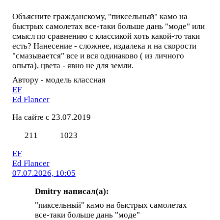
Объясните гражданскому, "пиксельный" камо на
быстрых самолетах все-таки больше дань "моде" или
смысл по сравнению с классикой хоть какой-то таки
есть? Нанесение - сложнее, издалека и на скорости
"смазывается" все и вся одинаково ( из личного
опыта), цвета - явно не для земли.
Автору - модель классная
EF
Ed Flancer
На сайте с 23.07.2019
211
1023
EF
Ed Flancer
07.07.2026, 10:05
Dmitry написал(а):
"пиксельный" камо на быстрых самолетах
все-таки больше дань "моде"