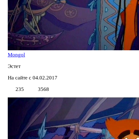
Mоngol
Эстет
На сайте с 04.02.2017
235
3568