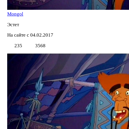
Mоngol
Эстет
На сайте с 04.02.2017
235
3568