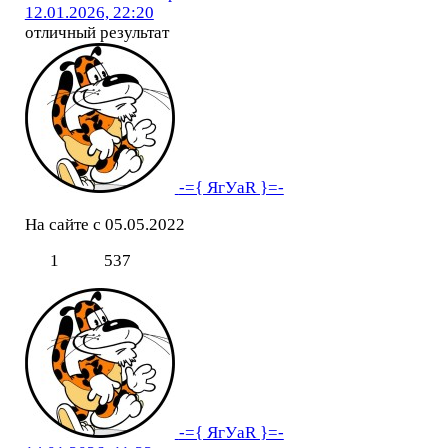
12.01.2026, 22:20
отличный результат
-={ ЯгУаR }=-
На сайте с 05.05.2022
1
537
-={ ЯгУаR }=-