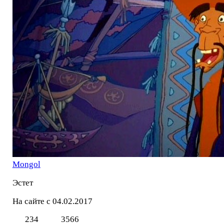
Mоngol
Эстет
На сайте с 04.02.2017
234
3566