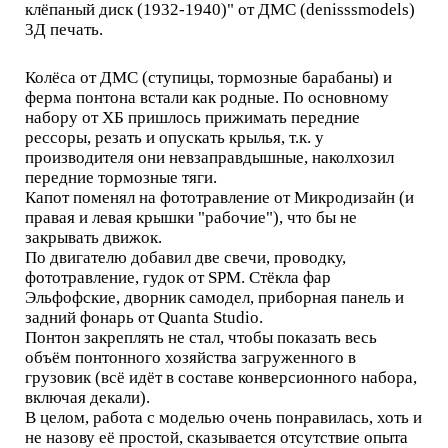
клёпаный диск (1932-1940)" от ДМС (denisssmodels)
3Д печать.
Колёса от ДМС (ступицы, тормозные барабаны) и
ферма понтона встали как родные. По основному
набору от ХБ пришлось прижимать передние
рессоры, резать и опускать крылья, т.к. у
производителя они невзаправдышные, наколхозил
передние тормозные тяги.
Капот поменял на фототравление от Микродизайн (и
правая и левая крышки "рабочие"), что бы не
закрывать движок.
По двигателю добавил две свечи, проводку,
фототравление, гудок от SPM. Стёкла фар
Эльфофские, дворник самодел, приборная панель и
задний фонарь от Quanta Studio.
Понтон закреплять не стал, чтобы показать весь
объём понтонного хозяйства загруженного в
грузовик (всё идёт в составе конверсионного набора,
включая декали).
В целом, работа с моделью очень понравилась, хоть и
не назову её простой, сказывается отсутствие опыта