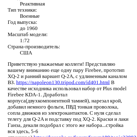
Реактивная
Тип техники:
Военные
Год выпуска:
до 1960
Масштаб модели:
1:72
Страна-производитель:
США
Приветствую уважаемые коллеги! Представляю
вашему вниманию еще одну пару Firebee, прототип
XQ-2 и ранний вариант Q-2A, с удлиненным каналом
ВЗ.
https://napoleon130.tripod.com/id401.html
В
качестве исходника использовал набор от Plus model
Firebee KDA-1. Доработал
корпуса(двухкомпонентной тамией), нарезал крой,
добавил немного фольги, ПВД тонкая проволока,
сопла движков из электрокантактов. С нуля сделал
телегу для Q-2A и подставку под XQ-2. Краски и лаки
Ганза, декали подобрал с этого же набора...стройка
вся здесь, 5-6