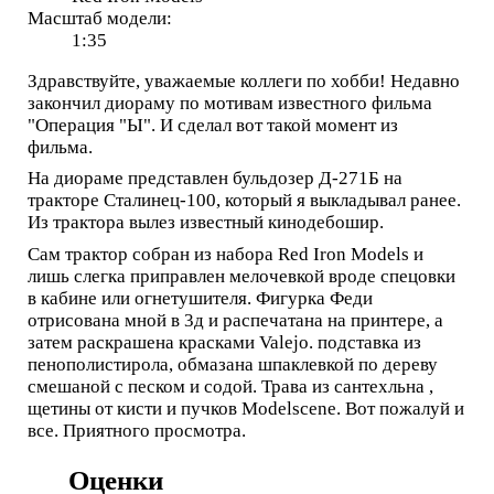
Масштаб модели:
1:35
Здравствуйте, уважаемые коллеги по хобби! Недавно
закончил диораму по мотивам известного фильма
"Операция "Ы". И сделал вот такой момент из
фильма.
На диораме представлен бульдозер Д-271Б на
тракторе Сталинец-100, который я выкладывал ранее.
Из трактора вылез известный кинодебошир.
Сам трактор собран из набора Red Iron Models и
лишь слегка приправлен мелочевкой вроде спецовки
в кабине или огнетушителя. Фигурка Феди
отрисована мной в 3д и распечатана на принтере, а
затем раскрашена красками Valejo. подставка из
пенополистирола, обмазана шпаклевкой по дереву
смешаной с песком и содой. Трава из сантехльна ,
щетины от кисти и пучков Modelscene. Вот пожалуй и
все. Приятного просмотра.
Оценки