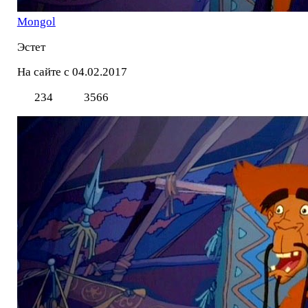
Mоngol
Эстет
На сайте с 04.02.2017
234
3566