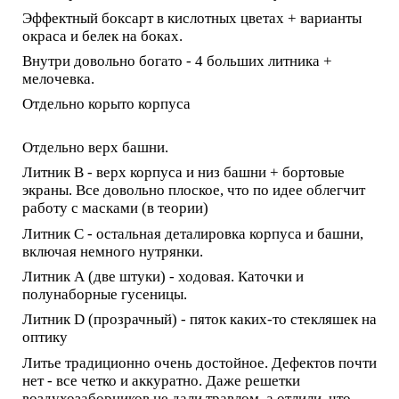
Эффектный боксарт в кислотных цветах + варианты
окраса и белек на боках.
Внутри довольно богато - 4 больших литника +
мелочевка.
Отдельно корыто корпуса
Отдельно верх башни.
Литник В - верх корпуса и низ башни + бортовые
экраны. Все довольно плоское, что по идее облегчит
работу с масками (в теории)
Литник С - остальная деталировка корпуса и башни,
включая немного нутрянки.
Литник А (две штуки) - ходовая. Каточки и
полунаборные гусеницы.
Литник D (прозрачный) - пяток каких-то стекляшек на
оптику
Литье традиционно очень достойное. Дефектов почти
нет - все четко и аккуратно. Даже решетки
воздухозаборников не дали травлом, а отлили, что