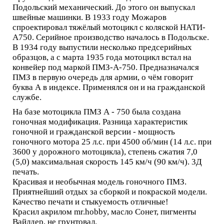
Подольский механический. До этого он выпускал
швейные машинки. В 1933 году Можаров
спроектировал тяжёлый мотоцикл с коляской НАТИ-
А750. Серийное производство началось в Подольске.
В 1934 году выпустили несколько предсерийных
образцов, а с марта 1935 года мотоцикл встал на
конвейер под маркой ПМЗ-А-750. Предназначался
ПМЗ в первую очередь для армии, о чём говорит
буква А в индексе. Применялся он и на гражданской
службе.
На базе мотоцикла ПМЗ А - 750 была создана
гоночная модификация. Разница характеристик
гоночной и гражданской версии - мощность
гоночного мотора 25 л.с. при 4500 об/мин (14 л.с. при
3600 у дорожного мотоцикла), степень сжатия 7,0
(5,0) максимальная скорость 145 км/ч (90 км/ч). 3Д
печать.
Красивая и необычная модель гоночного ПМЗ.
Приятнейший отдых за сборкой и покраской модели.
Качество печати и стыкуемость отличные!
Красил акрилом mr.hobby, масло Сонет, пигменты
Вайлдер, не грунтовал.