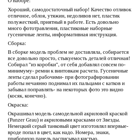
О наборе:
Хороший, самодостаточный набор! Качество отливок
отличное, облоя, утяжин, недоливов нет, пластик
полужесткий, приятный в работе. Есть довольно
много фототравления, пластиковые наборные
гусеничные ленты, информативная инструкция.
Сборка:
В сборке модель проблем не доставляла, собирается
все довольно просто, стыкуемость деталей отличная!
Собирал "из коробки", от себя добавлял совсем по-
минимуму- ремни к винтовкам расчета. Гусеничные
ленты сделал рабочими- при фотографировании
работы нечаянно поднимал их пальцами с катков и
забывал поправлять- на некоторых фото это видно
(косяк, конечно).
Окраска:
Окрашивал модель самодельной акриловой краской
(Panzer Grau) и акриловыми красками от Звезды.
Немецкий серый танковый цвет изготовлял впервые-
вроде попал в цвет, как надо. Номера, знаки,
приборную панель расписывал кистью.