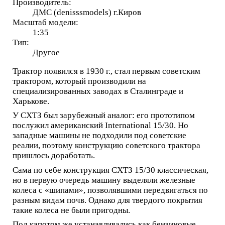
Производитель:
ДМС (denisssmodels) г.Киров
Масштаб модели:
1:35
Тип:
Другое
Трактор появился в 1930 г., стал первым советским
трактором, который производили на
специализированных заводах в Сталинграде и
Харькове.
У СХТЗ был зарубежный аналог: его прототипом
послужил американский International 15/30. Но
западные машины не подходили под советские
реалии, поэтому конструкцию советского трактора
пришлось доработать.
Сама по себе конструкция СХТЗ 15/30 классическая,
но в первую очередь машину выделяли железные
колеса с «шипами», позволявшими передвигаться по
разным видам почв. Однако для твердого покрытия
такие колеса не были пригодны.
Под капотом же устанавливались как бензиновые