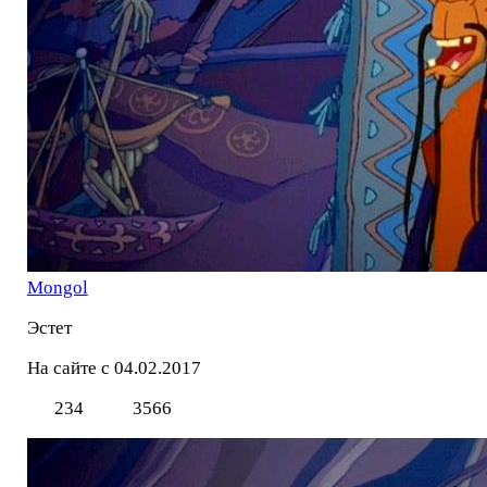
Mоngol
Эстет
На сайте с 04.02.2017
234
3566