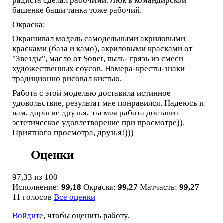
радиста сделал рабочими. Люк в командирской
башенке баши танка тоже рабочий.
Окраска:
Окрашивал модель самодельными акриловыми
красками (база и камо), акриловыми красками от
"Звезды", масло от Sonet, пыль- грязь из смеси
художественных соусов. Номера-кресты-знаки
традиционно рисовал кистью.
Работа с этой моделью доставила истинное
удовольствие, результат мне понравился. Надеюсь и
вам, дорогие друзья, эта моя работа доставит
эстетическое удовлетворение при просмотре)).
Приятного просмотра, друзья!)))
Оценки
97,33
из 100
Исполнение:
99,18
Окраска:
99,27
Матчасть:
99,27
11 голосов
Все оценки
Войдите
, чтобы оценить работу.