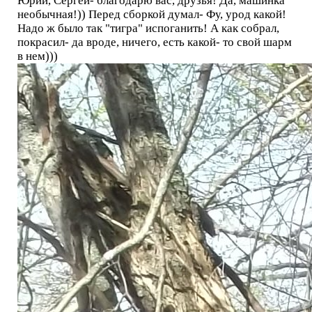
Юрий, Сергей- благодарю вас, друзья! Да, машинка
необычная!)) Перед сборкой думал- Фу, урод какой!
Надо ж было так "тигра" испоганить! А как собрал,
покрасил- да вроде, ничего, есть какой- то свой шарм
в нем)))