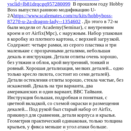
ysclid=lb81drqcgq957280099
В прошлом году Hobby
Boss выпустил раннюю модификацию U-
2A
https://www.scalemates.com/ru/kits/hobbyboss-
87270-u-2a-dragon-lady--1354602
. До этого в 72-м
были модели от Academy(Seminar), с внутренним
кроем и от Airfix(Mpc), с наружным. Набор упакован
в коробку из плотного картона, с верхней загрузкой.
Содержит: четыре рамки, из серого пластика и три
маленькие с прозрачными деталями, небольшая
декаль и инструкция. Детали отлиты очень хорошо,
без утяжин и облоя, крой внутренний, тонкий и
ровный. Хорошая детализация, мелких деталей... одно
только кресло пилота, состоит из семи деталей).
Детали остекления отлиты хорошо, стекла чистые, без
искажений. Декаль на три варианта, два
американских и один вариант, ВВС Тайваня.
Инструкция большая, подробная и понятная, с
цветной вкладкой, со схемой окраски и размещения
декалей... Под рукой был старый набор от Airfix,
прикинул для сравнения, детали корпуса и крылья.
Геометрия практический одинаковая, только толщина
крыльев, у фикса меньше и угол атаки больше.