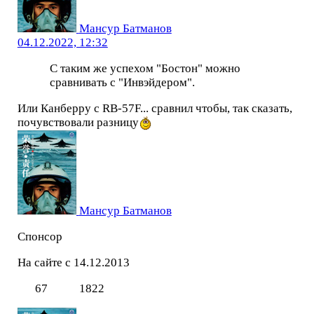
Мансур Батманов
04.12.2022, 12:32
С таким же успехом "Бостон" можно
сравнивать с "Инвэйдером".
Или Канберру с RB-57F... сравнил чтобы, так сказать,
почувствовали разницу
Мансур Батманов
Спонсор
На сайте с 14.12.2013
67
1822