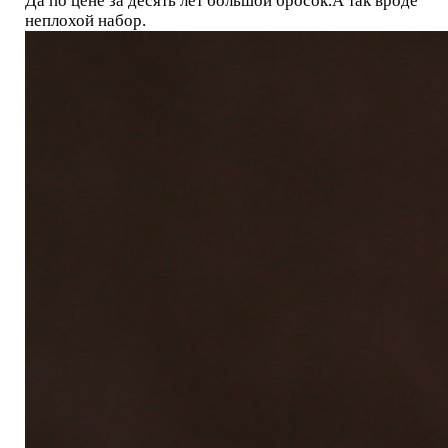
Да по цене за десять лет большой бросок.А так вроде
неплохой набор.