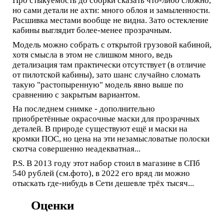
Про стыкуемость до сборки сказать что-либо сложно,
но сами детали не ахти: много облоя и замыленности.
Расшивка местами вообще не видна. Зато остекление
кабины выглядит более-менее прозрачным.
Модель можно собрать с открытой грузовой кабиной,
хотя смысла в этом не слишком много, ведь
детализация там практически отсутствует (в отличие
от пилотской кабины), зато шанс случайно сломать
такую "растопыренную" модель явно выше по
сравнению с закрытым вариантом.
На последнем снимке - дополнительно
приобретённые окрасочные маски для прозрачных
деталей. В природе существуют ещё и маски на
кромки ПОС, но цена на эти незамысловатые полоски
скотча совершенно неадекватная...
P.S. В 2013 году этот набор стоил в магазине в СПб
540 рублей (см.фото), в 2022 его вряд ли можно
отыскать где-нибудь в Сети дешевле трёх тысяч...
Оценки