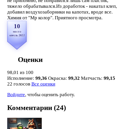
не припомню, не понравился лишь сам пластик,
тяжело обрабатывался.Из доработок - накатал клеп,
добавил воздухозаборники на капотах, вроде все.
Химия от "Мр колор". Приятного просмотра.
10
место
апрель 2022
Оценки
98,01
из 100
Исполнение:
99,36
Окраска:
99,32
Матчасть:
99,15
22 голосов
Все оценки
Войдите
, чтобы оценить работу.
Комментарии (24)