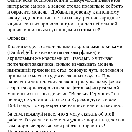
фактически воспроизводить стыкуемость элементов
интерьера заново, а задача стояла правильно собрать
и окрасить модель. Добавил проводку к антенному
вводу радиостанции, петли на внутренние зарядные
ящики, свил из проволоки трос, придал небольшой
провис виниловым гусеницам и на том-всё.
Окраска:
Красил модель самодельными акриловыми красками
(Dunkelgelb и зеленые пятна камуфляжа) и
акриловыми же красками от "Звезды". Учитывая
пожелания заказчика, сильно измазывать модель
имитацией грязюки не стал, ходовую чуть испачкал и
припылил смесью художественных соусов. При
нанесении тактических знаков и рисунка камуфляжа
старался ориентироваться на фотографии реальной
машины из состава дивизии "Великая Германия" на
период ее участия в битве на Курской дуге в июле
1943 года. Номера-кресты- надписи наносил кистью.
За сим, пожалуй и все, что я могу сказать об этой
работе. Результат о нее меня удовлетворил, надеюсь и
вам, дорогие друзья, моя работа понравится!
Приятного просмотра!